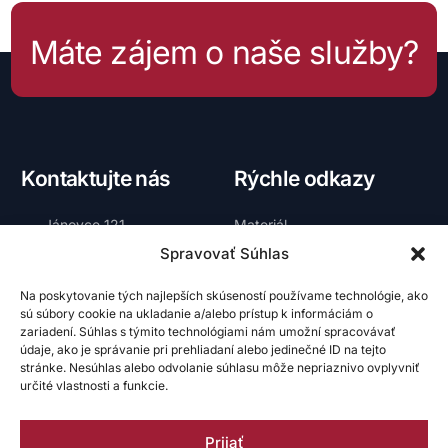
Máte zájem o naše služby?
Kontaktujte nás
Rýchle odkazy
Jánovce 121
Materiál
059 13 Jánovce
Spravovať Súhlas
Vnútra skríň
okres Poprad
Galéria
Na poskytovanie tých najlepších skúseností používame technológie, ako
0903 397 567
sú súbory cookie na ukladanie a/alebo prístup k informáciám o
O nás
zariadení. Súhlas s týmito technológiami nám umožní spracovávať
david@skrine-david.sk
údaje, ako je správanie pri prehliadaní alebo jedinečné ID na tejto
Kontakt
stránke. Nesúhlas alebo odvolanie súhlasu môže nepriaznivo ovplyvniť
určité vlastnosti a funkcie.
Prijať