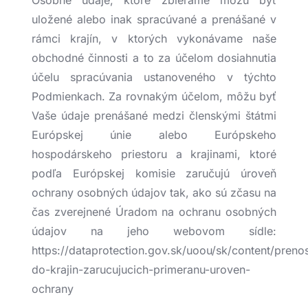
Osobné údaje, ktoré zbierame môžu byť
uložené alebo inak spracúvané a prenášané v
rámci krajín, v ktorých vykonávame naše
obchodné činnosti a to za účelom dosiahnutia
účelu spracúvania ustanoveného v týchto
Podmienkach. Za rovnakým účelom, môžu byť
Vaše údaje prenášané medzi členskými štátmi
Európskej únie alebo Európskeho
hospodárskeho priestoru a krajinami, ktoré
podľa Európskej komisie zaručujú úroveň
ochrany osobných údajov tak, ako sú zčasu na
čas zverejnené Úradom na ochranu osobných
údajov na jeho webovom sídle:
https://dataprotection.gov.sk/uoou/sk/content/preno
do-krajin-zarucujucich-primeranu-uroven-
ochrany