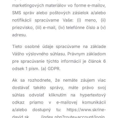
marketingových materiálov vo forme e-mailov,
SMS správ alebo poštových zásielok a/alebo
notifikácii spracúvame Vaše: (i) meno, (ii)
priezvisko, (iii) e-mail, (iv) telefónne číslo a (v)
adresu.
Tieto osobné údaje spracúvame na základe
Vášho výslovného súhlasu. Právnym základom
pre spracúvanie týchto informácií je článok 6
odsek 1 písm. (a) GDPR.
Ak sa rozhodnete, že nemáte záujem viac
dostávať takéto správy, máte právo svoj
súhlas odvolať kliknutím na hypertextový
odkaz priamo v e-mailovej komunikácii
a/alebo dostupný tu: https://www.skrine-
david.sk /index.php?route=account/login.