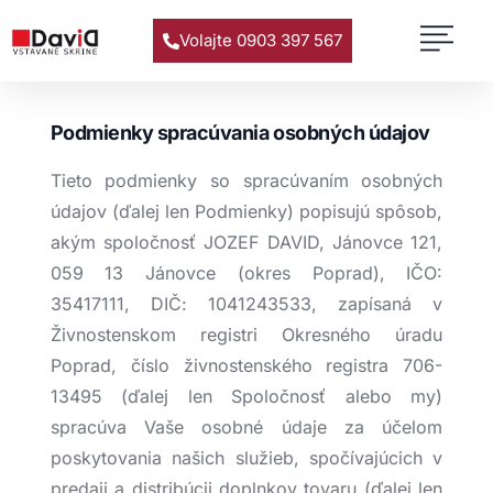
Volajte 0903 397 567
Podmienky spracúvania osobných údajov
Tieto podmienky so spracúvaním osobných
údajov (ďalej len Podmienky) popisujú spôsob,
akým spoločnosť JOZEF DAVID, Jánovce 121,
059 13 Jánovce (okres Poprad), IČO:
35417111, DIČ: 1041243533, zapísaná v
Živnostenskom registri Okresného úradu
Poprad, číslo živnostenského registra 706-
13495 (ďalej len Spoločnosť alebo my)
spracúva Vaše osobné údaje za účelom
poskytovania našich služieb, spočívajúcich v
predaji a distribúcii doplnkov tovaru (ďalej len