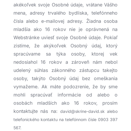
akékoľvek svoje Osobné údaje, vrátane Vášho
mena, adresy trvalého bydliska, telefónneho
čísla alebo e-mailovej adresy. Žiadna osoba
mladšia ako 16 rokov nie je oprávnená na
Webstránke uviesť svoje Osobné údaje. Pokiaľ
zistíme, že akýkoľvek Osobný údaj, ktorý
spracúvame sa týka osoby, ktorej vek
nedosiahol 16 rokov a zároveň nám nebol
udelený súhlas zákonného zástupcu takejto
osoby, takýto Osobný údaj bez omeškania
vymažeme. Ak máte podozrenie, že by sme
mohli spracúvať informácie od alebo o
osobách mladších ako 16 rokov, prosím
kontaktujte nás na:
david@skrine-david.sk alebo
telefonického kontaktu na telefónnom čísle 0903 397
567.