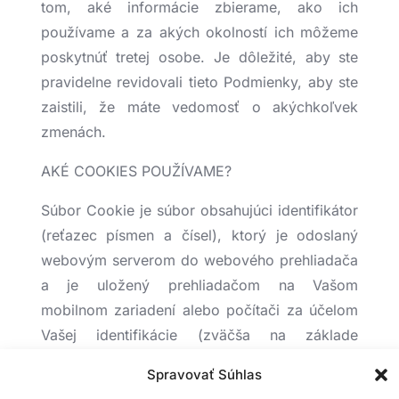
tom, aké informácie zbierame, ako ich
používame a za akých okolností ich môžeme
poskytnúť tretej osobe. Je dôležité, aby ste
pravidelne revidovali tieto Podmienky, aby ste
zaistili, že máte vedomosť o akýchkoľvek
zmenách.
AKÉ COOKIES POUŽÍVAME?
Súbor Cookie je súbor obsahujúci identifikátor
(reťazec písmen a čísel), ktorý je odoslaný
webovým serverom do webového prehliadača
a je uložený prehliadačom na Vašom
mobilnom zariadení alebo počítači za účelom
Vašej identifikácie (zväčša na základe
anonymných identifikátorov). Identifikátor sa
Spravovať Súhlas
potom odosiela späť na server vždy, keď