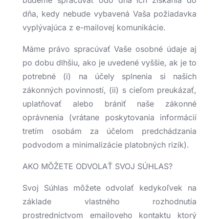
budeme spracúvať odo dňa ich získania do
dňa, kedy nebude vybavená Vaša požiadavka
vyplývajúca z e-mailovej komunikácie.
Máme právo spracúvať Vaše osobné údaje aj
po dobu dlhšiu, ako je uvedené vyššie, ak je to
potrebné (i) na účely splnenia si našich
zákonných povinností, (ii) s cieľom preukázať,
uplatňovať alebo brániť naše zákonné
oprávnenia (vrátane poskytovania informácií
tretím osobám za účelom predchádzania
podvodom a minimalizácie platobných rizík).
AKO MÔŽETE ODVOLAŤ SVOJ SÚHLAS?
Svoj Súhlas môžete odvolať kedykoľvek na
základe vlastného rozhodnutia
prostredníctvom emailoveho kontaktu ktorý