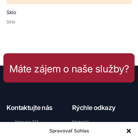
Sklo
Sklo
Máte zájem o naše služby?
Kontaktujte nás
Rýchle odkazy
Jánovce 121
Materiál
059 13 Jánovce
Spravovať Súhlas
Vnútra skríň
okres Poprad